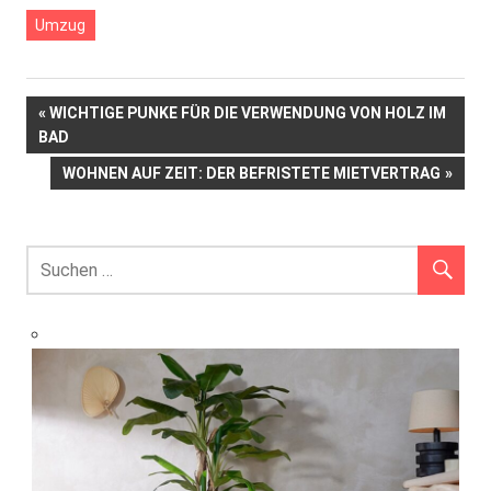
Umzug
Beitrags-
VORHERIGER
WICHTIGE PUNKE FÜR DIE VERWENDUNG VON HOLZ IM
BEITRAG:
BAD
Navigation
NÄCHSTER
WOHNEN AUF ZEIT: DER BEFRISTETE MIETVERTRAG
BEITRAG: