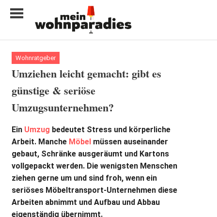
Zum
Inhalt
springen
My
home
Wohnratgeber
is
Umziehen leicht gemacht: gibt es
my
günstige & seriöse
castle
Umzugsunternehmen?
Ein
Umzug
bedeutet Stress und körperliche
Arbeit. Manche
Möbel
müssen auseinander
gebaut, Schränke ausgeräumt und Kartons
vollgepackt werden. Die wenigsten Menschen
ziehen gerne um und sind froh, wenn ein
seriöses Möbeltransport-Unternehmen diese
Arbeiten abnimmt und Aufbau und Abbau
eigenständig übernimmt.