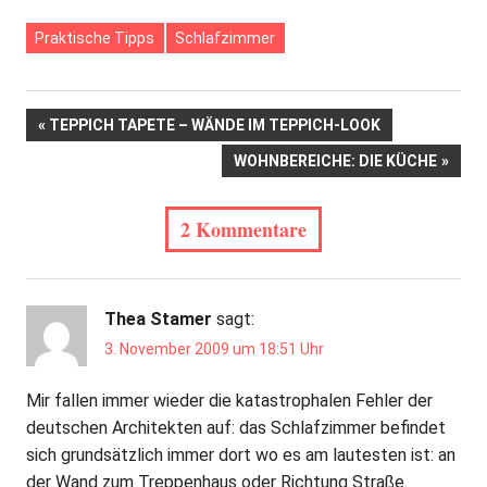
Praktische Tipps
Schlafzimmer
Beitrags-
VORHERIGER
TEPPICH TAPETE – WÄNDE IM TEPPICH-LOOK
BEITRAG:
NÄCHSTER
WOHNBEREICHE: DIE KÜCHE
Navigation
BEITRAG:
2 Kommentare
Thea Stamer
sagt:
3. November 2009 um 18:51 Uhr
Mir fallen immer wieder die katastrophalen Fehler der
deutschen Architekten auf: das Schlafzimmer befindet
sich grundsätzlich immer dort wo es am lautesten ist: an
der Wand zum Treppenhaus oder Richtung Straße.