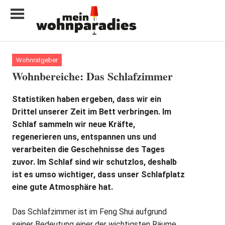
Zum
Inhalt
springen
My
home
Wohnratgeber
is
Wohnbereiche: Das Schlafzimmer
my
castle
Statistiken haben ergeben, dass wir ein
Drittel unserer Zeit im Bett verbringen. Im
Schlaf sammeln wir neue Kräfte,
regenerieren uns, entspannen uns und
verarbeiten die Geschehnisse des Tages
zuvor. Im Schlaf sind wir schutzlos, deshalb
ist es umso wichtiger, dass unser Schlafplatz
eine gute Atmosphäre hat.
Das Schlafzimmer ist im Feng Shui aufgrund
seiner Bedeutung einer der wichtigsten Räume.