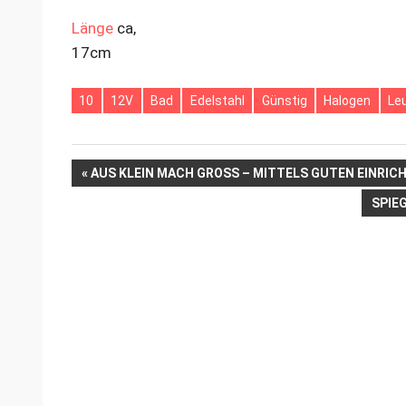
Länge
ca,
17cm
10
12V
Bad
Edelstahl
Günstig
Halogen
Le
Beitrags-
VORHERIGER
AUS KLEIN MACH GROSS – MITTELS GUTEN EINRI
BEITRAG:
NÄCH
SPIE
Navigation
BEIT