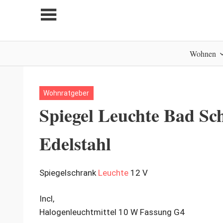
Zum
Inhalt
springen
My
Wohnen
home
is
my
castle
Wohnratgeber
Spiegel Leuchte Bad S
Edelstahl
Spiegelschrank
Leuchte
12 V
Incl,
Halogenleuchtmittel 10 W Fassung G4