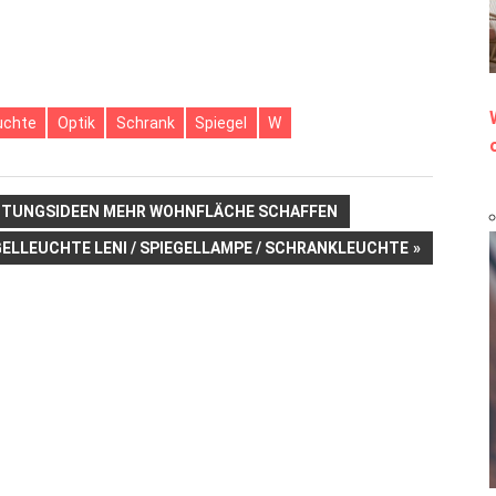
uchte
Optik
Schrank
Spiegel
W
CHTUNGSIDEEN MEHR WOHNFLÄCHE SCHAFFEN
STER
GELLEUCHTE LENI / SPIEGELLAMPE / SCHRANKLEUCHTE
RAG: