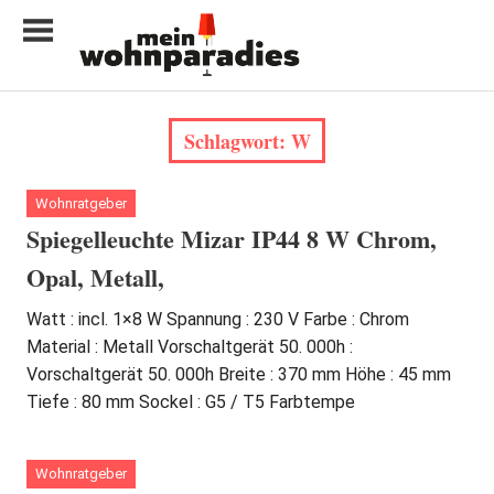
Zum
Inhalt
springen
My
home
Schlagwort:
W
is
my
castle
Wohnratgeber
Spiegelleuchte Mizar IP44 8 W Chrom,
Opal, Metall,
Watt : incl. 1×8 W Spannung : 230 V Farbe : Chrom
Material : Metall Vorschaltgerät 50. 000h :
Vorschaltgerät 50. 000h Breite : 370 mm Höhe : 45 mm
Tiefe : 80 mm Sockel : G5 / T5 Farbtempe
Wohnratgeber