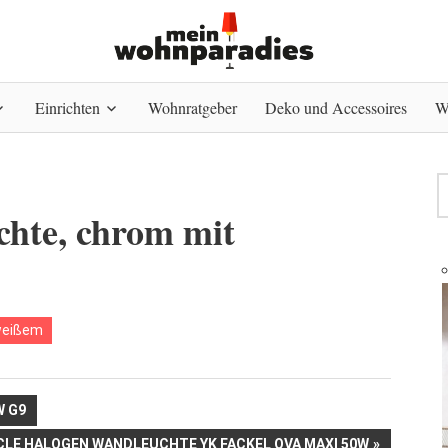
Einrichten
Wohnratgeber
Deko und Accessoires
W
hte, chrom mit
eißem
W G9
NÄCHSTER
CLE HALOGEN WANDLEUCHTE YK FACKEL OVA MAXI 50W