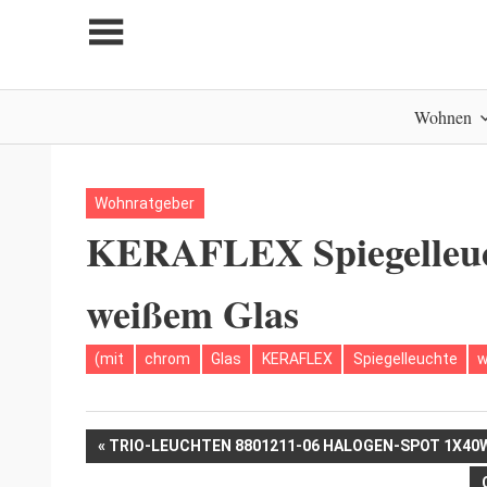
Zum
Inhalt
springen
My
Wohnen
home
is
my
castle
Wohnratgeber
KERAFLEX Spiegelleuc
weißem Glas
(mit
chrom
Glas
KERAFLEX
Spiegelleuchte
w
Beitrags-
VORHERIGER
TRIO-LEUCHTEN 8801211-06 HALOGEN-SPOT 1X40
BEITRAG: