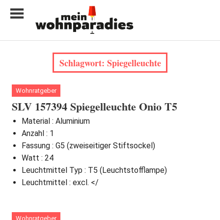
Zum
Inhalt
springen
My
home
Schlagwort:
Spiegelleuchte
is
my
castle
Wohnratgeber
SLV 157394 Spiegelleuchte Onio T5
Material : Aluminium
Anzahl : 1
Fassung : G5 (zweiseitiger Stiftsockel)
Watt : 24
Leuchtmittel Typ : T5 (Leuchtstofflampe)
Leuchtmittel : excl. </
Wohnratgeber