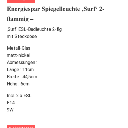
Energiespar Spiegelleuchte ‚Surf‘ 2-
flammig –
‚Surf‘ ESL-Badleuchte 2-flg.
mit Steckdose
Metall-Glas
matt-nickel
Abmessungen :
Länge : 11cm
Breite : 44,5cm
Höhe : 6cm
Incl. 2 x ESL
E14
9W