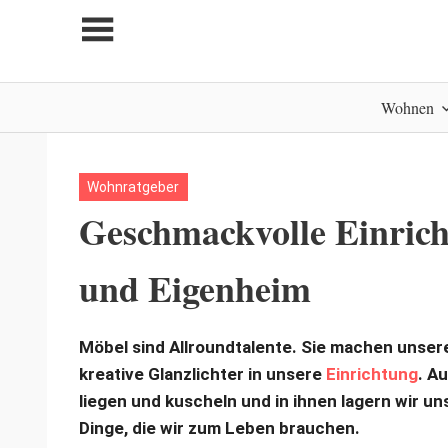
Zum
Inhalt
springen
My
Wohnen
home
is
my
castle
Wohnratgeber
Geschmackvolle Einric
und Eigenheim
Möbel sind Allroundtalente. Sie machen uns
kreative Glanzlichter in unsere
Einrichtung
. A
liegen und kuscheln und in ihnen lagern wir un
Dinge, die wir zum Leben brauchen.