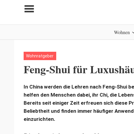
Zum
Inhalt
springen
My
Wohnen
home
is
my
castle
Wohnratgeber
Feng-Shui für Luxushä
In China werden die Lehren nach Feng-Shui b
helfen den Menschen dabei, ihr Chi, die Lebens
Bereits seit einiger Zeit erfreuen sich diese 
Beliebtheit und finden immer häufiger Anwen
einzurichten.