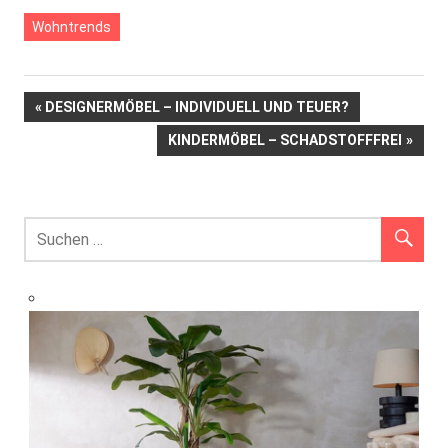
Wohntrends
Beitrags-
VORHERIGER
DESIGNERMÖBEL – INDIVIDUELL UND TEUER?
BEITRAG:
NÄCHSTER
KINDERMÖBEL – SCHADSTOFFFREI
Navigation
BEITRAG: