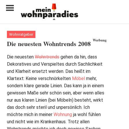
Zum
Inhalt
springen
My
home
Wohnratgeber
is
Werbung
Die neuesten Wohntrends 2008
my
castle
Die neuesten
Wohntrends
gehen da hin, dass
Dekoratives und Verspieltes durch Sachlichkeit
und Klarheit ersetzt werden. Das heißt im
Klartext: Keine verschnörkelten
Möbel
mehr,
sondern klare gerade Linien. Das kann ja in einem
gewissen Maße sehr schön sein, aber wenn alles
nur aus klaren Linien (bei Möbeln) besteht, wirkt
das doch sehr steril und unpersönlich. Ich
möchte mich in meiner
Wohnung
ja wohl fühlen
und nicht wie im Krankenhaus. Trotz allen
Wohntrends möchte ich doch gewisse Sachen,