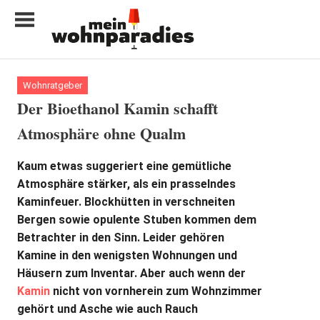
Zum
Inhalt
springen
My
home
Wohnratgeber
is
Der Bioethanol Kamin schafft
my
Atmosphäre ohne Qualm
castle
Kaum etwas suggeriert eine gemütliche
Atmosphäre stärker, als ein prasselndes
Kaminfeuer. Blockhütten in verschneiten
Bergen sowie opulente Stuben kommen dem
Betrachter in den Sinn. Leider gehören
Kamine in den wenigsten Wohnungen und
Häusern zum Inventar. Aber auch wenn der
Kamin
nicht von vornherein zum Wohnzimmer
gehört und Asche wie auch Rauch