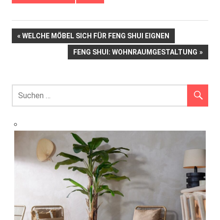
Beitrags-
VORHERIGER
WELCHE MÖBEL SICH FÜR FENG SHUI EIGNEN
BEITRAG:
NÄCHSTER
FENG SHUI: WOHNRAUMGESTALTUNG
Navigation
BEITRAG: