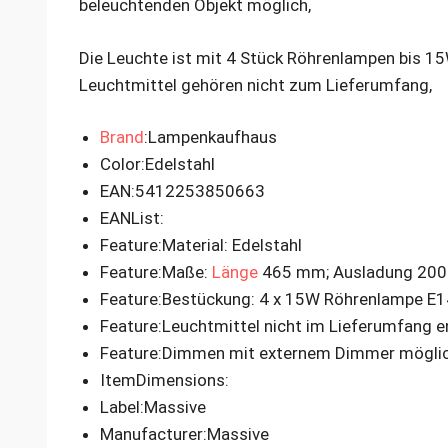
beleuchtenden Objekt möglich,
Die Leuchte ist mit 4 Stück Röhrenlampen bis 1
Leuchtmittel gehören nicht zum Lieferumfang,
Brand
:Lampenkaufhaus
Color
:Edelstahl
EAN
:5412253850663
EANList
:
Feature
:Material: Edelstahl
Feature
:Maße:
Länge
465 mm; Ausladung 20
Feature
:Bestückung: 4 x 15W Röhrenlampe E1
Feature
:Leuchtmittel nicht im Lieferumfang e
Feature
:Dimmen mit externem Dimmer mögli
ItemDimensions
:
Label
:Massive
Manufacturer
:Massive