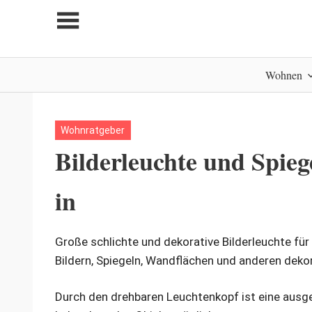
Zum
Inhalt
springen
My
Wohnen
home
is
my
castle
Wohnratgeber
Bilderleuchte und Spi
in
Große schlichte und dekorative Bilderleuchte für
Bildern, Spiegeln, Wandflächen und anderen dek
Durch den drehbaren Leuchtenkopf ist eine ausg