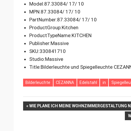
Model
:87.33084/ 17/ 10
MPN
:87.33084/ 17/ 10
PartNumber
:87.33084/ 17/ 10
ProductGroup
:Kitchen
ProductTypeName
:KITCHEN
Publisher
:Massive
SKU
:330841710
Studio
:Massive
Title
:Bilderleuchte und Spiegelleuchte CEZANN
Bilderleuchte
CEZANNA
Edelstahl
in
Spiegelle
Beitrags-
VORHERIGER
WIE PLANE ICH MEINE WOHNZIMMERGESTALTUNG N
BEITRAG:
N
W
Navigation
B