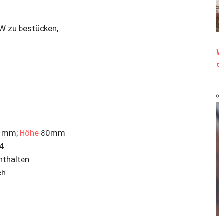
5W zu bestücken,
0 mm;
Höhe
80mm
4
nthalten
ch