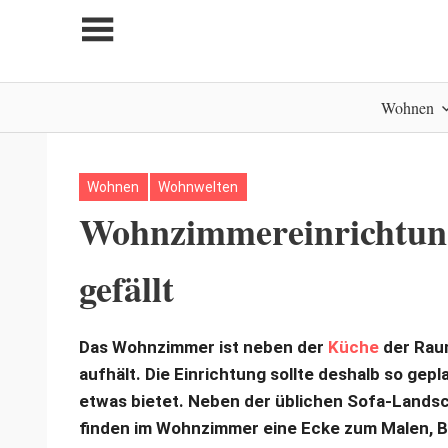
Zum
Inhalt
springen
My
Wohnen
home
is
my
castle
Wohnen
Wohnwelten
Wohnzimmereinrichtung:
gefällt
Das Wohnzimmer ist neben der
Küche
der Raum
aufhält. Die Einrichtung sollte deshalb so gepl
etwas bietet. Neben der üblichen Sofa-Lands
finden im Wohnzimmer eine Ecke zum Malen, B