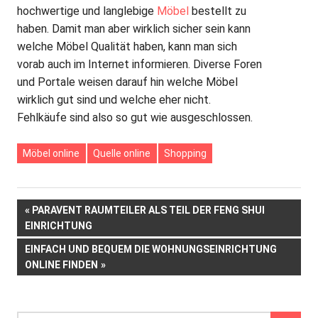
hochwertige und langlebige
Möbel
bestellt zu
haben. Damit man aber wirklich sicher sein kann
welche Möbel Qualität haben, kann man sich
vorab auch im Internet informieren. Diverse Foren
und Portale weisen darauf hin welche Möbel
wirklich gut sind und welche eher nicht.
Fehlkäufe sind also so gut wie ausgeschlossen.
Möbel online
Quelle online
Shopping
Beitrags-
VORHERIGER
PARAVENT RAUMTEILER ALS TEIL DER FENG SHUI
BEITRAG:
EINRICHTUNG
Navigation
NÄCHSTER
EINFACH UND BEQUEM DIE WOHNUNGSEINRICHTUNG
BEITRAG:
ONLINE FINDEN