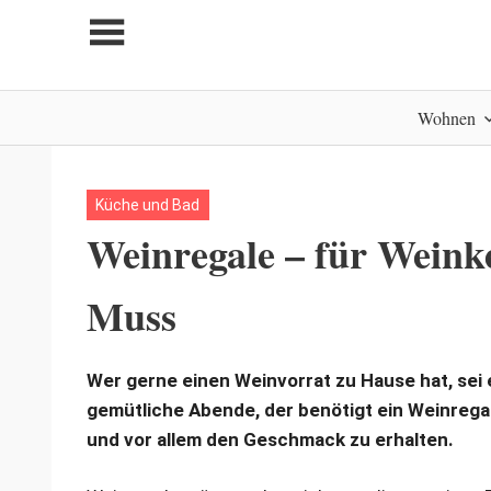
Zum
Inhalt
springen
My
Wohnen
home
is
my
castle
Küche und Bad
Weinregale – für Weinke
Muss
Wer gerne einen Weinvorrat zu Hause hat, sei 
gemütliche Abende, der benötigt ein Weinregal
und vor allem den Geschmack zu erhalten.