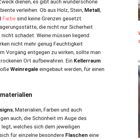
Zweck dienen, es gibt auch wunderschöne
iente verleihen. Ob aus Holz, Stein,
Metall
,
nd
Farbe
sind keine Grenzen gesetzt.
gerungsstätte, die nicht nur Sicherheit
 nicht schadet. Weine müssen liegend
orken nicht mehr genug Feuchtigkeit
m Vorgang entgegen zu wirken, sollte man
trockenen Ort aufbewahren. Ein
Kellerraum
große
Weinregale
eingebaut werden, für einen
materialien
signs
, Materialien, Farben und auch
Dingen auch, die Schönheit im Auge des
n
legt, welches sich dem jeweiligen
 sich für einzelne besondere
Flaschen
eine