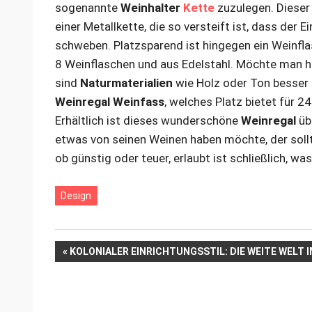
sogenannte
Weinhalter
Kette
zuzulegen. Dieser
einer Metallkette, die so versteift ist, dass der 
schweben. Platzsparend ist hingegen ein Weinf
8 Weinflaschen und aus Edelstahl. Möchte man hi
sind
Naturmaterialien
wie Holz oder Ton besser 
Weinregal Weinfass
, welches Platz bietet für 2
Erhältlich ist dieses wunderschöne
Weinregal
üb
etwas von seinen Weinen haben möchte, der sollt
ob günstig oder teuer, erlaubt ist schließlich, was
Design
Beitrags-
VORHERIGER
KOLONIALER EINRICHTUNGSSTIL: DIE WEITE WELT
BEITRAG:
Navigation