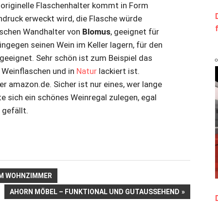
 originelle Flaschenhalter kommt in Form
Eindruck erweckt wird, die Flasche würde
laschen Wandhalter von
Blomus
, geeignet für
ngegen seinen Wein im Keller lagern, für den
geeignet. Sehr schön ist zum Beispiel das
4 Weinflaschen und in
Natur
lackiert ist.
er amazon.de. Sicher ist nur eines, wer lange
e sich ein schönes Weinregal zulegen, egal
 gefällt.
 IM WOHNZIMMER
NÄCHSTER
AHORN MÖBEL – FUNKTIONAL UND GUTAUSSEHEND
BEITRAG: