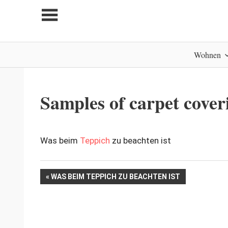
Zum
Inhalt
springen
My
Wohnen
home
is
my
castle
Samples of carpet cover
für
Kommentare deaktiviert
9. September 2013
Peter wohnt
Samples
Was beim
Teppich
zu beachten ist
of
carpet
coverings
Beitrags-
VORHERIGER
WAS BEIM TEPPICH ZU BEACHTEN IST
in
BEITRAG:
shop
Navigation