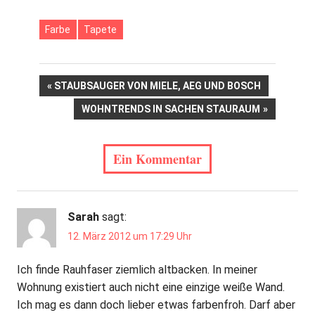
Farbe
Tapete
Beitrags-
VORHERIGER
STAUBSAUGER VON MIELE, AEG UND BOSCH
BEITRAG:
NÄCHSTER
WOHNTRENDS IN SACHEN STAURAUM
Navigation
BEITRAG:
Ein Kommentar
Sarah
sagt:
12. März 2012 um 17:29 Uhr
Ich finde Rauhfaser ziemlich altbacken. In meiner
Wohnung existiert auch nicht eine einzige weiße Wand.
Ich mag es dann doch lieber etwas farbenfroh. Darf aber