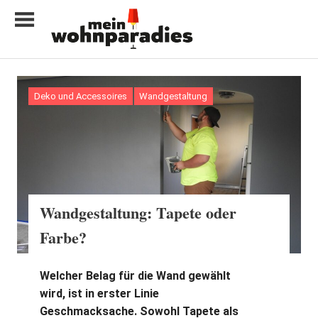
Zum
Inhalt
springen
My
home
is
Deko und Accessoires
Wandgestaltung
my
castle
Wandgestaltung: Tapete oder
Farbe?
Welcher Belag für die Wand gewählt
wird, ist in erster Linie
Geschmacksache. Sowohl Tapete als