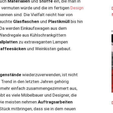
auch
Materialien
und
Stoffe
ein, die man in
 vermuten würde und die im fertigen
Design
ennen sind. Die Vielfalt reicht hier von
rauchte
Glasflaschen
und
Plastikmüll
bis hin
 Da werden Einkaufswagen aus dem
 Wandregale aus Kühlschrankgittern
llplatten
zu extravaganten Lampen
affeesäcken
und Weinkisten gebaut.
genstände
wiederzuverwenden, ist nicht
 Trend in den letzten Jahren gehörig
ht mehr einfach zusammengezimmert aus,
gibt es viele Möbelbauer und Designer, die
Die meisten nehmen
Auftragsarbeiten
 Stück mitbringen, dass sie in dem neuen