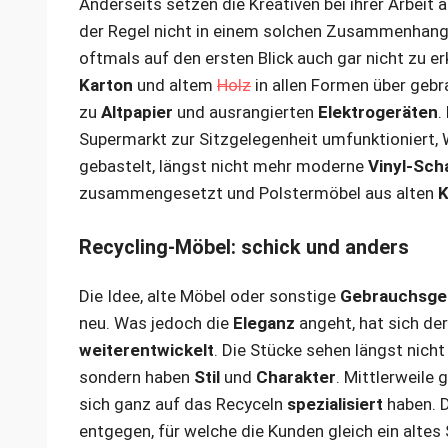
Anderseits setzen die Kreativen bei ihrer Arbeit 
der Regel nicht in einem solchen Zusammenhang
oftmals auf den ersten Blick auch gar nicht zu erk
Karton
und altem
Holz
in allen Formen über geb
zu
Altpapier
und ausrangierten
Elektrogeräten
.
Supermarkt zur Sitzgelegenheit umfunktioniert,
gebastelt, längst nicht mehr moderne
Vinyl-Scha
zusammengesetzt und Polstermöbel aus alten
K
Recycling-Möbel: schick und anders
Die Idee, alte Möbel oder sonstige
Gebrauchsge
neu. Was jedoch die
Eleganz
angeht, hat sich der
weiterentwickelt
. Die Stücke sehen längst nic
sondern haben
Stil
und
Charakter
. Mittlerweile 
sich ganz auf das Recyceln
spezialisiert
haben. 
entgegen, für welche die Kunden gleich ein altes