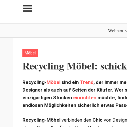
Zum
Inhalt
springen
My
Wohnen
home
is
my
castle
Möbel
Recycling Möbel: schic
Recycling-
Möbel
sind ein
Trend
, der immer me
Designer als auch auf Seiten der Käufer. Wer si
einzigartigen Stücken
einrichten
möchte, finde
endlosen Möglichkeiten sicherlich etwas Pas
Recycling-Möbel
verbinden den
Chic
von Design