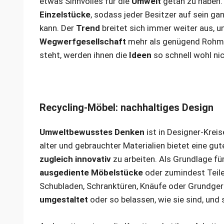
etwas Sinnvolles für die
Umwelt
getan zu haben.
Einzelstücke
, sodass jeder Besitzer auf sein ga
kann. Der
Trend
breitet sich immer weiter aus, 
Wegwerfgesellschaft
mehr als genügend Rohmat
steht, werden ihnen die
Ideen
so schnell wohl ni
Recycling-Möbel: nachhaltiges Design
Umweltbewusstes Denken
ist in Designer-Krei
alter und gebrauchter Materialien bietet eine gut
zugleich innovativ
zu arbeiten. Als Grundlage fü
ausgediente Möbelstücke
oder zumindest Teile
Schubladen, Schranktüren, Knäufe oder Grundger
umgestaltet
oder so belassen, wie sie sind, und 