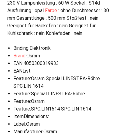
230 V Lampenleistung : 60 W Sockel : S14d
Ausführung : opal
Farbe
: ohne Durchmesser : 30
mm Gesamtlänge : 500 mm Stoßfest : nein
Geeignet für Backofen : nein Geeignet für
Kühlschrank : nein Kohlefaden : nein
Binding
:Elektronik
Brand
:Osram
EAN
:4050300319933
EANList
:
Feature
:Osram Special LINESTRA-Röhre
SPC.LIN 1614
Feature
:Special LINESTRA-Röhre
Feature
:Osram
Feature
:SPC.LIN1614 SPC.LIN 1614
ItemDimensions
:
Label
:Osram
Manufacturer
:Osram