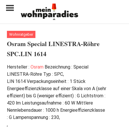
Zum
Inhalt
springen
My
home
Wohnratgeber
is
Osram Special LINESTRA-Röhre
my
SPC.LIN 1614
castle
Hersteller :
Osram
Bezeichnung : Special
LINESTRA-Röhre Typ : SPC,
LIN 1614 Verpackungseinheit : 1 Stück
Energieeffizienzklasse auf einer Skala von A (sehr
effizient) bis G (weniger effizient) : G Lichtstrom :
420 lm Leistungsaufnahme : 60 W Mittlere
Nennlebensdauer : 1000 h Energieeffizienzklasse
: G Lampenspannung : 230,
,