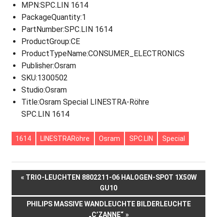
MPN
:SPC.LIN 1614
PackageQuantity
:1
PartNumber
:SPC.LIN 1614
ProductGroup
:CE
ProductTypeName
:CONSUMER_ELECTRONICS
Publisher
:Osram
SKU
:1300502
Studio
:Osram
Title
:Osram Special LINESTRA-Röhre
SPC.LIN 1614
1614
LINESTRARöhre
Osram
SPC.LIN
Special
Beitrags-
VORHERIGER
TRIO-LEUCHTEN 8802211-06 HALOGEN-SPOT 1X50W
BEITRAG:
GU10
Navigation
NÄCHSTER
PHILIPS MASSIVE WANDLEUCHTE BILDERLEUCHTE
BEITRAG:
„C’ZANNE“