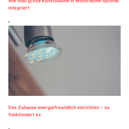
Wie man große Kunstbäume in Wohnräume optimal
integriert
Das Zuhause energiefreundlich einrichten – so
funktioniert es