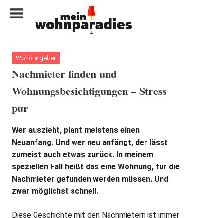
Zum
Inhalt
springen
My
home
Wohnratgeber
is
Nachmieter finden und
my
Wohnungsbesichtigungen – Stress
castle
pur
Wer auszieht, plant meistens einen
Neuanfang. Und wer neu anfängt, der lässt
zumeist auch etwas zurück. In meinem
speziellen Fall heißt das eine Wohnung, für die
Nachmieter gefunden werden müssen. Und
zwar möglichst schnell.
Diese Geschichte mit den Nachmietern ist immer