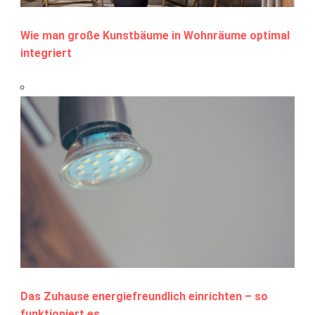
Wie man große Kunstbäume in Wohnräume optimal
integriert
Das Zuhause energiefreundlich einrichten – so
funktioniert es