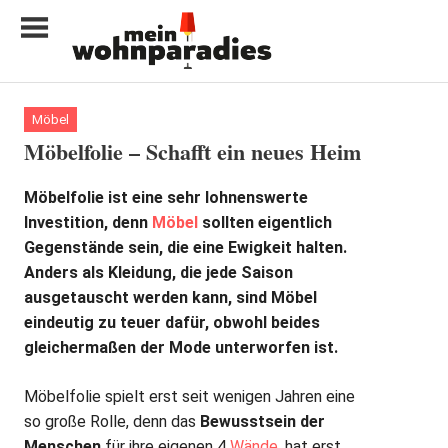
Zum
Inhalt
springen
My
home
Möbel
is
Möbelfolie – Schafft ein neues Heim
my
castle
Möbelfolie ist eine sehr lohnenswerte
Investition, denn
Möbel
sollten eigentlich
Gegenstände sein, die eine Ewigkeit halten.
Anders als Kleidung, die jede Saison
ausgetauscht werden kann, sind Möbel
eindeutig zu teuer dafür, obwohl beides
gleichermaßen der Mode unterworfen ist.
Möbelfolie spielt erst seit wenigen Jahren eine
so große Rolle, denn das
Bewusstsein der
Menschen
für ihre eigenen 4
Wände
, hat erst