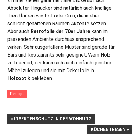
Zimmer ziehen garantiert alle Blicke auf sich.
Absoluter Hingucker sind natürlich auch knallige
Trendfarben wie Rot oder Grün, die in eher
schlicht gehaltenen Räumen Akzente setzen.
Aber auch
Retrofolie der 70er Jahre
kann im
passenden Ambiente durchaus ansprechend
wirken. Sehr ausgefallene Muster sind gerade für
Bars und Restaurants sehr geeignet. Wem Holz
zu teuer ist, der kann sich auch einfach günstige
Möbel zulegen und sie mit Dekorfolie in
Holzoptik
bekleben.
Design
Beitrags-
VORHERIGER
INSEKTENSCHUTZ IN DER WOHNUNG
BEITRAG:
NÄCHSTER
KÜCHENTRESEN
Navigation
BEITRAG: