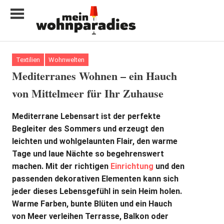
Zum
Inhalt
springen
My
home
Textilien
Wohnwelten
is
Mediterranes Wohnen – ein Hauch
my
von Mittelmeer für Ihr Zuhause
castle
Mediterrane Lebensart ist der perfekte
Begleiter des Sommers und erzeugt den
leichten und wohlgelaunten Flair, den warme
Tage und laue Nächte so begehrenswert
machen. Mit der richtigen
Einrichtung
und den
passenden dekorativen Elementen kann sich
jeder dieses Lebensgefühl in sein Heim holen.
Warme Farben, bunte Blüten und ein Hauch
von Meer verleihen Terrasse, Balkon oder