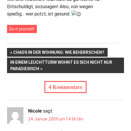
Entschuldigt, sozusagen! Also, von wegen
spießig… wer putzt, ist gesund.
Do it yourself
Beitrags-
VORHERIGER
CHAOS IN DER WOHNUNG: WIE BEHERRSCHEN?
BEITRAG:
NÄCHSTER
IN EINEM LEUCHTTURM WOHNT ES SICH NICHT NUR
Navigation
BEITRAG:
PARADIESISCH
4 Kommentare
Nicole
sagt:
24. Januar 2009 um 14:36 Uhr