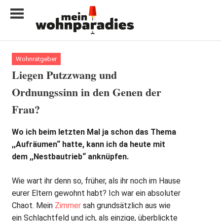
Zum
Inhalt
springen
My
home
Wohnratgeber
is
Liegen Putzzwang und
my
Ordnungssinn in den Genen der
castle
Frau?
Wo ich beim letzten Mal ja schon das Thema
,,Aufräumen“ hatte, kann ich da heute mit
dem ,,Nestbautrieb“ anknüpfen.
Wie wart ihr denn so, früher, als ihr noch im Hause
eurer Eltern gewohnt habt? Ich war ein absoluter
Chaot. Mein
Zimmer
sah grundsätzlich aus wie
ein Schlachtfeld und ich, als einzige, überblickte