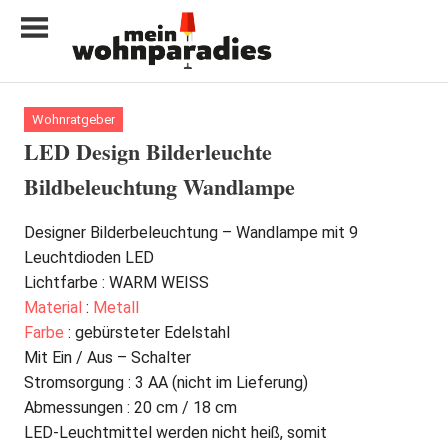
Zum
Inhalt
springen
My
home
Wohnratgeber
is
LED Design Bilderleuchte
my
Bildbeleuchtung Wandlampe
castle
Designer Bilderbeleuchtung – Wandlampe mit 9
Leuchtdioden LED
Lichtfarbe : WARM WEISS
Material
:
Metall
Farbe
: gebürsteter Edelstahl
Mit Ein / Aus – Schalter
Stromsorgung : 3 AA (nicht im Lieferung)
Abmessungen : 20 cm / 18 cm
LED-Leuchtmittel werden nicht heiß, somit