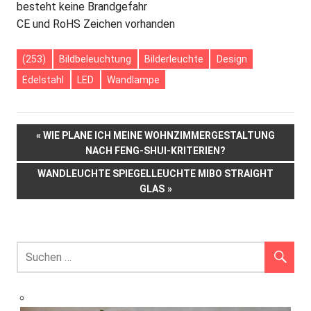
besteht keine Brandgefahr
CE und RoHS Zeichen vorhanden
(253)
Bildbeleuchtung
Bilderleuchte
Design
Edelstahl
LED
Wandlampe
Beitrags-
VORHERIGER
WIE PLANE ICH MEINE WOHNZIMMERGESTALTUNG
BEITRAG:
NACH FENG-SHUI-KRITERIEN?
Navigation
NÄCHSTER
WANDLEUCHTE SPIEGELLEUCHTE MIBO STRAIGHT
BEITRAG:
GLAS