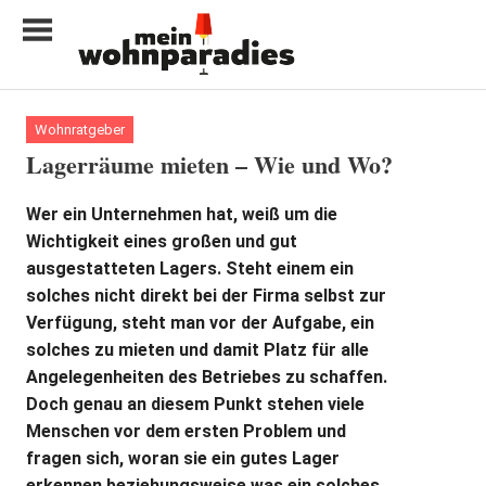
Zum
Inhalt
springen
My
home
Wohnratgeber
is
Lagerräume mieten – Wie und Wo?
my
castle
Wer ein Unternehmen hat, weiß um die
Wichtigkeit eines großen und gut
ausgestatteten Lagers. Steht einem ein
solches nicht direkt bei der Firma selbst zur
Verfügung, steht man vor der Aufgabe, ein
solches zu mieten und damit Platz für alle
Angelegenheiten des Betriebes zu schaffen.
Doch genau an diesem Punkt stehen viele
Menschen vor dem ersten Problem und
fragen sich, woran sie ein gutes Lager
erkennen beziehungsweise was ein solches