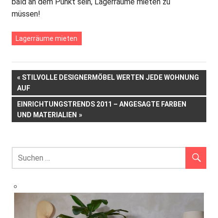
bald an dem Punkt sein, Lagerräume mieten zu
müssen!
Lagerräume mieten
Beitrags-
VORHERIGER
STILVOLLE DESIGNERMÖBEL WERTEN JEDE WOHNUNG
BEITRAG:
AUF
Navigation
NÄCHSTER
EINRICHTUNGSTRENDS 2011 – ANGESAGTE FARBEN
BEITRAG:
UND MATERIALIEN