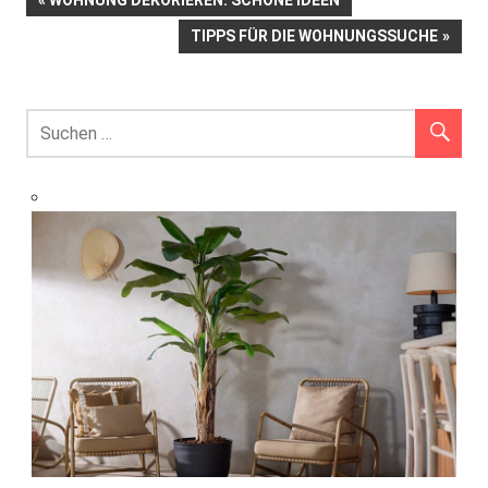
Beitrags-
BEITRAG:
NÄCHSTER
TIPPS FÜR DIE WOHNUNGSSUCHE
Navigation
BEITRAG: