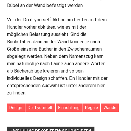
Dübel an der Wand befestigt werden.
Vor der Do it yourself Aktion am besten mit dem
Händler vorher abklären, wie es mit der
möglichen Belastung aussieht. Sind die
Buchstaben dann an der Wand können je nach
Größe einzelne Bücher in den Zwischenräumen
abgelegt werden. Neben dem Namenszug kann
man natürlich je nach Laune auch andere Wörter
als Bücherablage kreieren und so sein
individuelles Design schaffen. Ein Händler mit der
entsprechenden Auswahl ist unter anderem hier
zu finden.
Design
Do it yourself
Einrichtung
Regale
Wände
VORHERIGER
WOHNUNG DEKORIEREN: SCHÖNE IDEEN