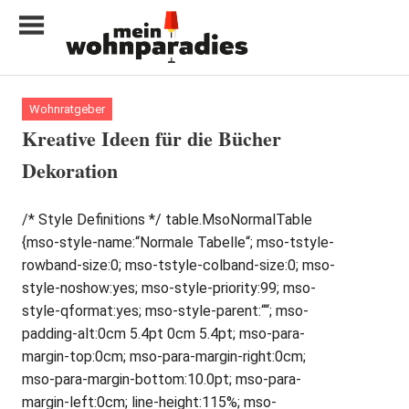
Zum
Inhalt
springen
My
home
Wohnratgeber
is
Kreative Ideen für die Bücher
my
Dekoration
castle
/* Style Definitions */ table.MsoNormalTable
{mso-style-name:“Normale Tabelle“; mso-tstyle-
rowband-size:0; mso-tstyle-colband-size:0; mso-
style-noshow:yes; mso-style-priority:99; mso-
style-qformat:yes; mso-style-parent:““; mso-
padding-alt:0cm 5.4pt 0cm 5.4pt; mso-para-
margin-top:0cm; mso-para-margin-right:0cm;
mso-para-margin-bottom:10.0pt; mso-para-
margin-left:0cm; line-height:115%; mso-