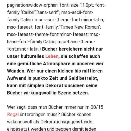
pagination:widow-orphan; font-size:11.0pt; font-
family:“Calibri“,“sans-serif“; mso-ascii-font-
family:Calibri; mso-ascii-theme-font:minor-latin;
mso-fareast-font-family:“Times New Roman“;
mso-fareast-theme-font:minor-fareast; mso-
hansi-font-family:Calibri; mso-hansi-theme-
font:minor-latin;}
Bücher bereichern nicht nur
unser kulturelles
Leben
, sie schaffen auch
eine gemütliche Atmosphäre in unseren vier
Wänden. Wer nur einen kleinen bis mittleren
Aufwand in punkto Zeit und Geld betreibt,
kann mit simplen Dekorationsideen seine
Bücher wirkungsvoll in Szene setzen.
Wer sagt, dass man Bücher immer nur im 08/15
Regal
unterbringen muss? Bücher können
wirkungsvoll als Dekorationsgegenstände
eingesetzt werden und peppen damit jeden