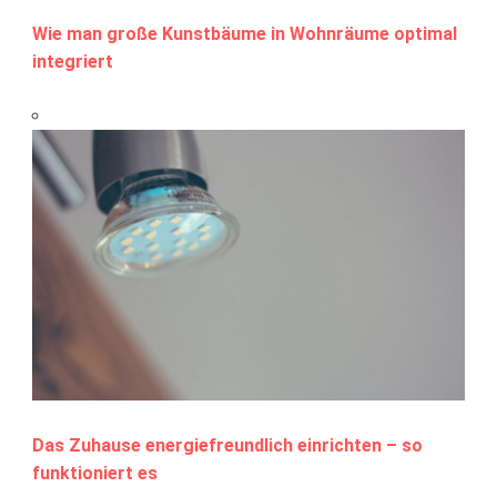
Wie man große Kunstbäume in Wohnräume optimal
integriert
Das Zuhause energiefreundlich einrichten – so
funktioniert es