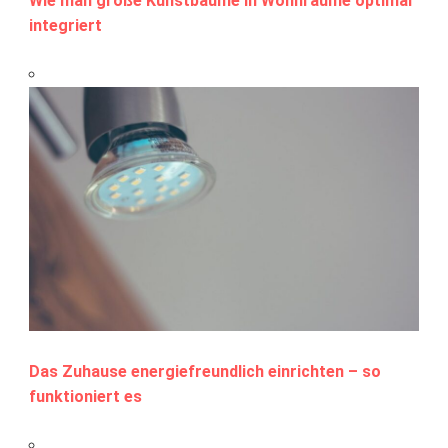
Wie man große Kunstbäume in Wohnräume optimal
integriert
Das Zuhause energiefreundlich einrichten – so
funktioniert es