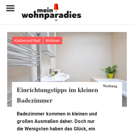
Zum
Inhalt
springen
My
home
is
Küche und Bad
Wohnen
my
castle
Werbung
Einrichtungstipps im kleinen
Badezimmer
Badezimmer kommen in kleinen und
großen Ausmaßen daher. Doch nur
die Wenigsten haben das Glück, ein