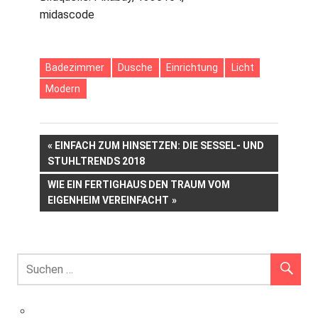
midascode
Badezimmer
Dusche
Einrichtung
Licht
Modern
Beitrags-
VORHERIGER
EINFACH ZUM HINSETZEN: DIE SESSEL- UND
BEITRAG:
STUHLTRENDS 2018
Navigation
NÄCHSTER
WIE EIN FERTIGHAUS DEN TRAUM VOM
BEITRAG:
EIGENHEIM VEREINFACHT