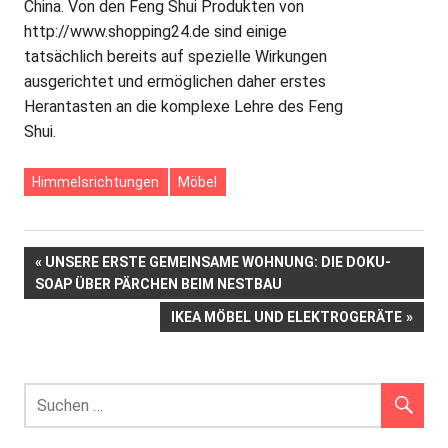
China. Von den Feng Shui Produkten von
http://www.shopping24.de sind einige
tatsächlich bereits auf spezielle Wirkungen
ausgerichtet und ermöglichen daher erstes
Herantasten an die komplexe Lehre des Feng
Shui.
Himmelsrichtungen
Möbel
Beitrags-
VORHERIGER
UNSERE ERSTE GEMEINSAME WOHNUNG: DIE DOKU-
BEITRAG:
SOAP ÜBER PÄRCHEN BEIM NESTBAU
Navigation
NÄCHSTER
IKEA MÖBEL UND ELEKTROGERÄTE
BEITRAG: