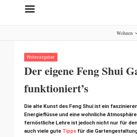
Zum
Inhalt
springen
My
Wohnen
home
is
my
castle
Wohnratgeber
Der eigene Feng Shui Ga
funktioniert’s
Die alte Kunst des Feng Shui ist ein fasziniere
Energieflüsse und eine wohnliche Atmosphäre 
fernöstliche Lehre ist jedoch nicht nur für d
auch viele gute
Tipps
für die Gartengestaltung