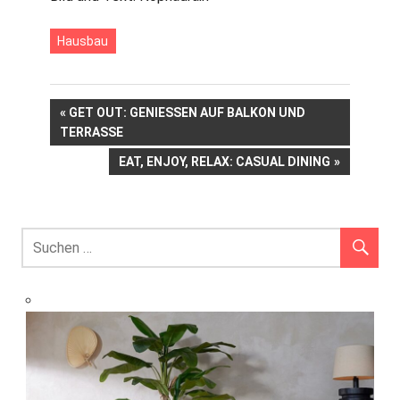
Hausbau
Beitrags-
VORHERIGER
GET OUT: GENIESSEN AUF BALKON UND T
BEITRAG:
ERRASSE
Navigation
NÄCHSTER
EAT, ENJOY, RELAX: CASUAL DINING
BEITRAG: