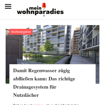
Zum
Inhalt
springen
My
home
is
Wohnratgeber
my
castle
Damit Regenwasser zügig
abfließen kann: Das richtige
Drainagesystem für
Nutzdächer