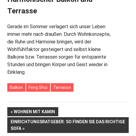
Terrasse
Gerade im Sommer verlagert sich unser Leben
immer mehr nach draußen. Durch Wohnkonzepte,
die Ruhe und Harmonie bringen, wird der
Wohlfühlfaktor gesteigert und selbst kleine
Balkone bzw. Terrassen sorgen für entspannte
Stunden und bringen Körper und Geist wieder in
Einklang.
Balkon
Feng Shui
Terrasse
Beitrags-
VORHERIGER
WOHNEN MIT KAMIN
BEITRAG:
NÄCHSTER
EINRICHTUNGSRATGEBER: SO FINDEN SIE DAS RICHTIGE
Navigation
BEITRAG:
SOFA