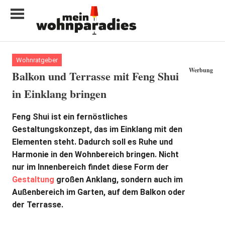
Zum
Inhalt
springen
My
home
Wohnratgeber
is
Werbung
Balkon und Terrasse mit Feng Shui
my
in Einklang bringen
castle
Feng Shui ist ein fernöstliches
Gestaltungskonzept, das im Einklang mit den
Elementen steht. Dadurch soll es Ruhe und
Harmonie in den Wohnbereich bringen. Nicht
nur im Innenbereich findet diese Form der
Gestaltung
großen Anklang, sondern auch im
Außenbereich im Garten, auf dem Balkon oder
der Terrasse.