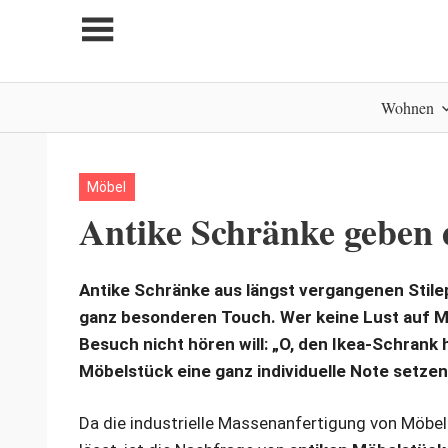
Zum
Inhalt
springen
My
Wohnen
home
is
my
castle
Möbel
Antike Schränke geben 
Antike Schränke aus längst vergangenen Stil
ganz besonderen Touch. Wer keine Lust auf 
Besuch nicht hören will: „O, den Ikea-Schrank 
Möbelstück eine ganz individuelle Note setzen
Da die industrielle Massenanfertigung von Möbeln