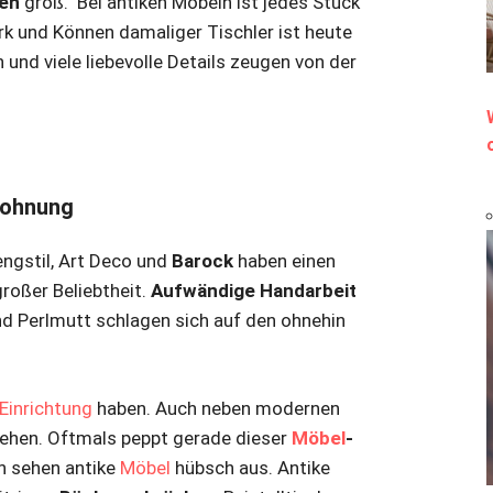
ken
groß. Bei antiken Möbeln ist jedes Stück
k und Können damaliger Tischler ist heute
und viele liebevolle Details zeugen von der
 Wohnung
ngstil, Art Deco und
Barock
haben einen
roßer Beliebtheit.
Aufwändige Handarbeit
nd
Perlmutt schlagen sich auf den ohnehin
Einrichtung
haben. Auch neben modernen
ehen. Oftmals peppt gerade dieser
Möbel
-
n sehen antike
Möbel
hübsch aus. Antike