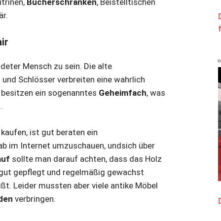
itrinen,
Bücherschränken
, Beistelltischen
är.
ir
ldeter Mensch zu sein. Die alte
n und Schlösser verbreiten eine wahrlich
e besitzen ein sogenanntes
Geheimfach
, was
.
kaufen, ist gut beraten ein
ab im Internet umzuschauen, undsich über
auf
sollte man darauf achten, dass das Holz
ut gepflegt und regelmäßig gewachst
ßt. Leider mussten aber viele antike Möbel
den
verbringen.