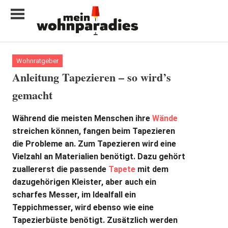
Zum
Inhalt
springen
My
home
Wohnratgeber
is
Anleitung Tapezieren – so wird’s
my
gemacht
castle
Während die meisten Menschen ihre
Wände
streichen können, fangen beim Tapezieren
die Probleme an. Zum Tapezieren wird eine
Vielzahl an Materialien benötigt. Dazu gehört
zuallererst die passende
Tapete
mit dem
dazugehörigen Kleister, aber auch ein
scharfes Messer, im Idealfall ein
Teppichmesser, wird ebenso wie eine
Tapezierbüste benötigt. Zusätzlich werden