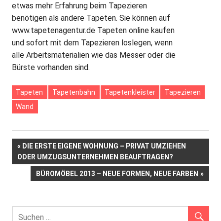
etwas mehr Erfahrung beim Tapezieren
benötigen als andere Tapeten. Sie können auf
www.tapetenagentur.de Tapeten online kaufen
und sofort mit dem Tapezieren loslegen, wenn
alle Arbeitsmaterialien wie das Messer oder die
Bürste vorhanden sind.
Tapeten
Tapetenbahn
Tapetenkleister
Tapezieren
Wand
Beitrags-
VORHERIGER
DIE ERSTE EIGENE WOHNUNG – PRIVAT UMZIEHEN
BEITRAG:
ODER UMZUGSUNTERNEHMEN BEAUFTRAGEN?
Navigation
NÄCHSTER
BÜROMÖBEL 2013 – NEUE FORMEN, NEUE FARBEN
BEITRAG: