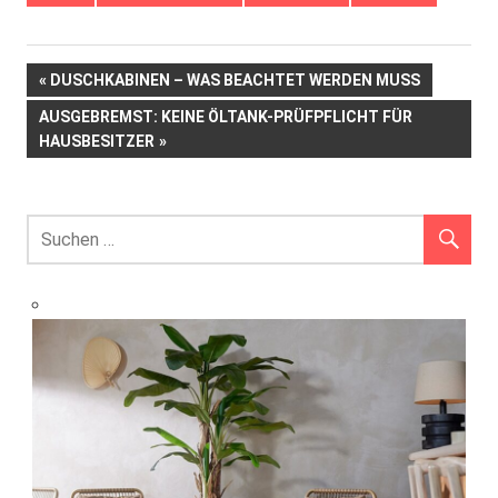
Beitrags-
VORHERIGER
DUSCHKABINEN – WAS BEACHTET WERDEN MUSS
BEITRAG:
NÄCHSTER
AUSGEBREMST: KEINE ÖLTANK-PRÜFPFLICHT FÜR
Navigation
BEITRAG:
HAUSBESITZER