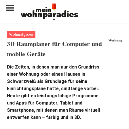
Zum
Inhalt
springen
My
home
Wohnratgeber
is
Werbung
3D Raumplaner für Computer und
my
mobile Geräte
castle
Die Zeiten, in denen man nur den Grundriss
einer Wohnung oder eines Hauses in
Schwarzweiß als Grundlage für seine
Einrichtungspläne hatte, sind lange vorbei.
Heute gibt es leistungsfähige Programme
und Apps für Computer, Tablet und
Smartphone, mit denen man Räume virtuell
entwerfen kann – farbig und in 3D.