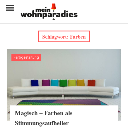
Zum
Inhalt
springen
My
home
Schlagwort:
Farben
is
my
castle
Farbgestaltung
Magisch – Farben als
Stimmungsaufheller