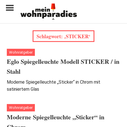
Zum
Inhalt
springen
My
home
Schlagwort:
‚STICKER‘
is
my
castle
Wohnratgeber
Eglo Spiegelleuchte Modell STICKER / in
Stahl
Moderne Spiegelleuchte „Sticker“ in Chrom mit
satiniertem Glas
Wohnratgeber
Moderne Spiegelleuchte „Sticker“ in
Chrom