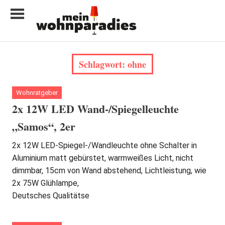
Zum
Inhalt
springen
My
home
Schlagwort:
ohne
is
my
castle
Wohnratgeber
2x 12W LED Wand-/Spiegelleuchte
„Samos“, 2er
2x 12W LED-Spiegel-/Wandleuchte ohne Schalter in
Aluminium matt gebürstet, warmweißes Licht, nicht
dimmbar, 15cm von Wand abstehend, Lichtleistung, wie
2x 75W Glühlampe,
Deutsches Qualitätse