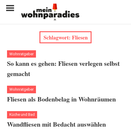
Zum
Inhalt
springen
My
home
Schlagwort:
Fliesen
is
my
castle
Wohnratgeber
So kann es gehen: Fliesen verlegen selbst
gemacht
Wohnratgeber
Fliesen als Bodenbelag in Wohnräumen
Küche und Bad
Wandfliesen mit Bedacht auswählen