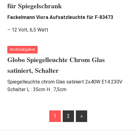
für Spiegelschrank
Fackelmann Viora Aufsatzleuchte für F-83473
– 12 Volt, 6,5 Watt
Wohnratgeber
Globo Spiegelleuchte Chrom Glas
satiniert, Schalter
Spiegelleuchte chrom Glas satiniert 2x40W E14 230V
Schalter L : 35cm H : 7,5cm
Beitragsnavigation
Nächste
1
2
»
Beiträge