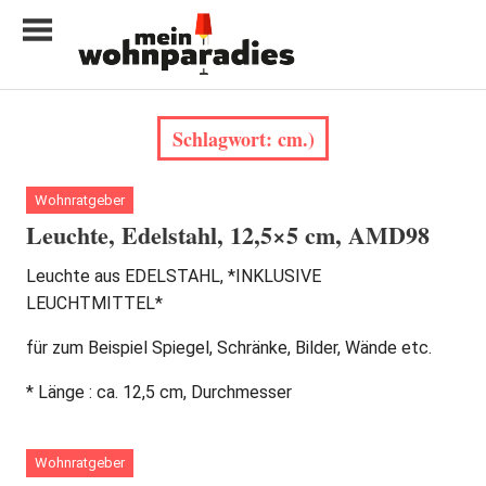
Zum
Inhalt
springen
My
home
Schlagwort:
cm.)
is
my
castle
Wohnratgeber
Leuchte, Edelstahl, 12,5×5 cm, AMD98
Leuchte aus EDELSTAHL, *INKLUSIVE
LEUCHTMITTEL*
für zum Beispiel Spiegel, Schränke, Bilder, Wände etc.
* Länge : ca. 12,5 cm, Durchmesser
Wohnratgeber